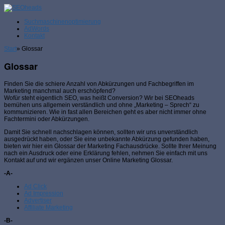
Suchmaschinenoptimierung
AdWords
Kontakt
Start
»
Glossar
Glossar
Finden Sie die schiere Anzahl von Abkürzungen und Fachbegriffen im
Marketing manchmal auch erschöpfend?
Wofür steht eigentlich SEO, was heißt Conversion? Wir bei SEOheads
bemühen uns allgemein verständlich und ohne „Marketing – Sprech“ zu
kommunizieren. Wie in fast allen Bereichen geht es aber nicht immer ohne
Fachtermini oder Abkürzungen.
Damit Sie schnell nachschlagen können, sollten wir uns unverständlich
ausgedrückt haben, oder Sie eine unbekannte Abkürzung gefunden haben,
bieten wir hier ein Glossar der Marketing Fachausdrücke. Sollte Ihrer Meinung
nach ein Ausdruck oder eine Erklärung fehlen, nehmen Sie einfach mit uns
Kontakt auf und wir ergänzen unser Online Marketing Glossar.
-A-
Ad Click
Ad Impression
Advertiser
Affiliate Marketing
-B-