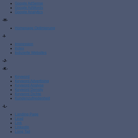
Google AdSense
Google AdWords
Google Analytics
-H-
Homepage Optimierung
-I-
Impression
Index
Indizierte Websites
-J-
-K-
Keyword
Keyword Advertising
Keyword Analyse
Keyword Density
Keyword Dichte
Kundenzufriedenheit
-L-
Landing Page
Lead
Link
LinkedIn
Long Tail