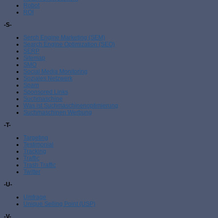
Robot
ROI
-S-
Serch Engine Marketing (SEM)
Search Engine Optimization (SEO)
SERP
Sitemap
SMO
Social Media Monitoring
Soziales Netzwerk
Spam
Sponsored Links
Suchmaschine
Was ist Suchmaschinenoptimierung
Suchmaschinen Werbung
-T-
Targeting
Testimonial
Tracking
Traffic
Trash Traffic
Twitter
-U-
Umfrage
Unique Selling Point (USP)
-V-