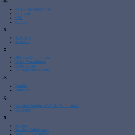
-M-
Meta – Suchmaschine
Merchant
MSN
Monitor
-N-
No Follow
No Index
-O-
Off-Page Optimierung
Online Recruitment
Online Shop
On-Page Optimierung
-P-
Penalty
Publisher
-Q-
Qualified Google AdWords Professional
Quellcode
-R-
Ranking
Ranking Optimierung
Return of Investment