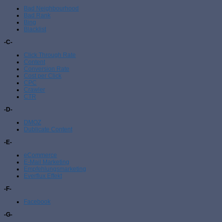
Bad Neighbourhood
Bad Rank
Bing
Blacklist
-C-
Click Through Rate
Content
Conversion Rate
Cost per Click
CPC
Crawler
CTR
-D-
DMOZ
Dublicate Content
-E-
eCommerce
E-Mail Marketing
Empfehlungsmarketing
Everflux Effekt
-F-
Facebook
-G-