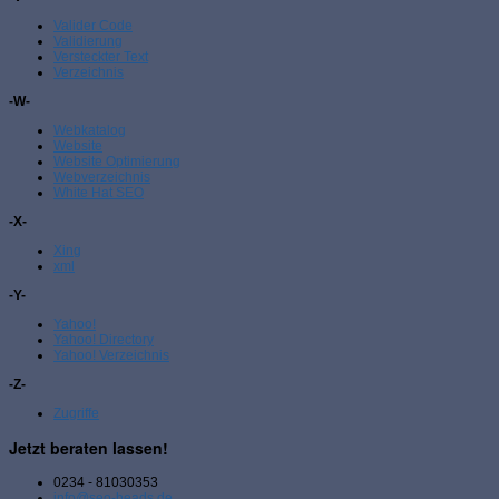
Valider Code
Validierung
Versteckter Text
Verzeichnis
-W-
Webkatalog
Website
Website Optimierung
Webverzeichnis
White Hat SEO
-X-
Xing
xml
-Y-
Yahoo!
Yahoo! Directory
Yahoo! Verzeichnis
-Z-
Zugriffe
Jetzt beraten lassen!
0234 - 81030353
info@seo-heads.de