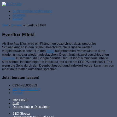
Suchmaschinenoptimierung
AdWords
Kontakt
Start
»
Glossar
»
Everflux Effekt
Everflux Effekt
Als Everflux Effect wird ein Phänomen bezeichnet, dass temporäre
Schwankungen in den SERPS beschreibt. Neue Inhalte werden
vergleichsweise schnell in den
Index
aufgenommen, verschwinden dann
wieder, um später wieder aufzutauchen. Dies hängt mit zwei verschiedenen
Crawlern
zusammen, die Google benutzt. Der Freshbot nimmt neue Inhalte
sehr schnell in einen eigenen Index auf, der auch die SERPS beeinflusst. Erst
wenn die Seite durch den Deepbot besucht und indexiert wurde, kann man von
einer dauerhaften Aufnahme sprechen.
Jetzt beraten lassen!
0234 - 81030353
info@seo-heads.de
Kontakt
Impressum
AGB
Datenschutz u. Disclaimer
SEO Glossar