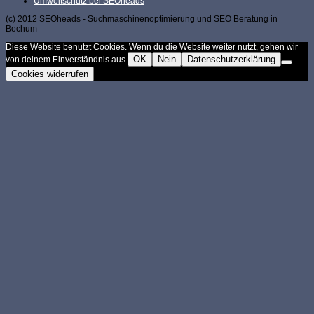
Umweltschutz bei SEOheads
(c) 2012 SEOheads - Suchmaschinenoptimierung und SEO Beratung in
Bochum
Diese Website benutzt Cookies. Wenn du die Website weiter nutzt, gehen wir
OK
Nein
Datenschutzerklärung
von deinem Einverständnis aus.
Cookies widerrufen