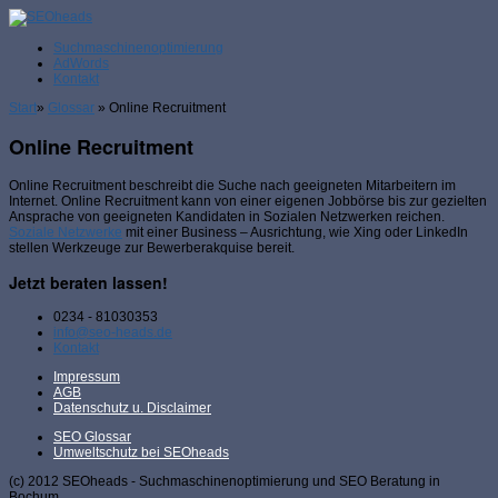
Suchmaschinenoptimierung
AdWords
Kontakt
Start
»
Glossar
»
Online Recruitment
Online Recruitment
Online Recruitment beschreibt die Suche nach geeigneten Mitarbeitern im
Internet. Online Recruitment kann von einer eigenen Jobbörse bis zur gezielten
Ansprache von geeigneten Kandidaten in Sozialen Netzwerken reichen.
Soziale Netzwerke
mit einer Business – Ausrichtung, wie Xing oder LinkedIn
stellen Werkzeuge zur Bewerberakquise bereit.
Jetzt beraten lassen!
0234 - 81030353
info@seo-heads.de
Kontakt
Impressum
AGB
Datenschutz u. Disclaimer
SEO Glossar
Umweltschutz bei SEOheads
(c) 2012 SEOheads - Suchmaschinenoptimierung und SEO Beratung in
Bochum