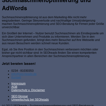
AdWords
Suchmaschinenoptimierung ist aus dem Marketing-Mix nicht mehr
wegzudenken. Geringe Streuverluste und nachhaltige Umsatzsteigerung
machen Suchmaschinenoptimierung und SEO-Beratung für Firmen jeder Größe
unverzichtbar.
Ein Großteil der Internet – Nutzer benutzt Suchmaschinen als Einstiegsseite um
sich über Unternehmen und Produkte zu informieren. Werden Sie in den
Suchmaschinen gefunden, bringt dies mehr Besucher auf Ihre Webseite und
aus neuen Besuchern werden schnell neue Kunden.
Egal, ob Sie Ihre Position in den Suchmaschinen verbessern möchten oder
bisher gar nicht sichtbar sind: In SEOheads finden Sie einen kompetenten
Ansprechpartner in allen Bereichen der Suchmaschinenoptimierung.
Jetzt beraten lassen!
0234 - 81030353
info@seo-heads.de
Kontakt
Impressum
AGB
Datenschutz u. Disclaimer
SEO Glossar
Umweltschutz bei SEOheads
(c) 2012 SEOheads - Suchmaschinenoptimierung und SEO Beratung in